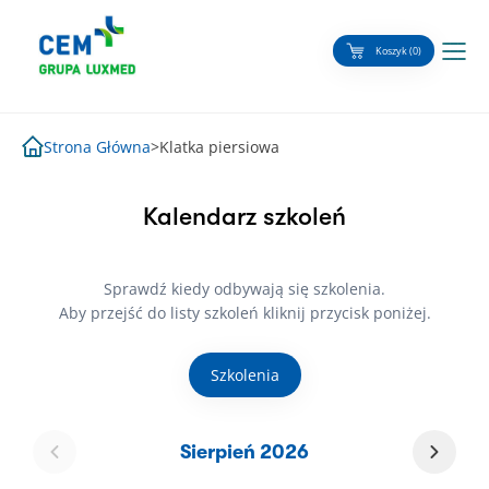
Skip
to
Koszyk (0)
content
Strona Główna
>
Klatka piersiowa
Kalendarz szkoleń
Sprawdź kiedy odbywają się szkolenia.
Aby przejść do listy szkoleń kliknij przycisk poniżej.
Szkolenia
Sierpień 2026