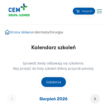
Skip
to
Koszyk (0)
content
Strona Główna
>
dermatochirurgia
Kalendarz szkoleń
Sprawdź kiedy odbywają się szkolenia.
Aby przejść do listy szkoleń kliknij przycisk poniżej.
Szkolenia
Sierpień 2026