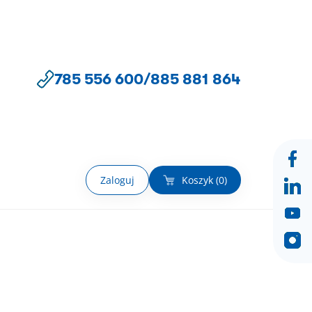
785 556 600
/
885 881 864
Zaloguj
Koszyk (
0
)