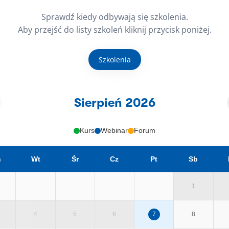
Sprawdź kiedy odbywają się szkolenia.
Aby przejść do listy szkoleń kliknij przycisk poniżej.
Szkolenia
Sierpień 2026
Kurs
Webinar
Forum
n
Wt
Śr
Cz
Pt
Sb
1
4
5
6
7
8