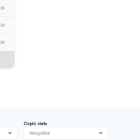
16
23
30
Część ciała
Wszystkie