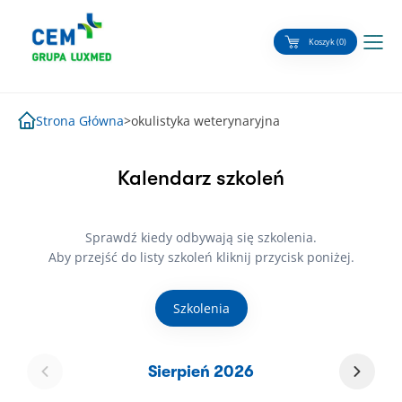
Skip
to
Koszyk (0)
content
Strona Główna
>
okulistyka weterynaryjna
Kalendarz szkoleń
Sprawdź kiedy odbywają się szkolenia.
Aby przejść do listy szkoleń kliknij przycisk poniżej.
Szkolenia
Sierpień 2026