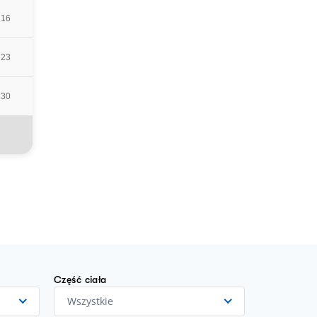
16
23
30
Część ciała
Wszystkie