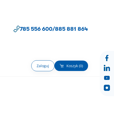
785 556 600
/
885 881 864
Zaloguj
Koszyk (
0
)