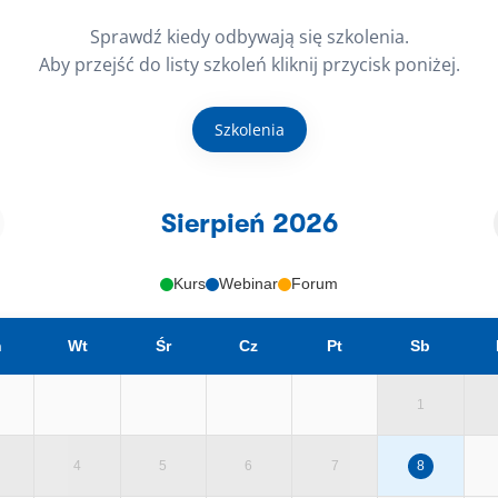
Sprawdź kiedy odbywają się szkolenia.
Aby przejść do listy szkoleń kliknij przycisk poniżej.
Szkolenia
Sierpień 2026
Kurs
Webinar
Forum
n
Wt
Śr
Cz
Pt
Sb
1
4
5
6
7
8