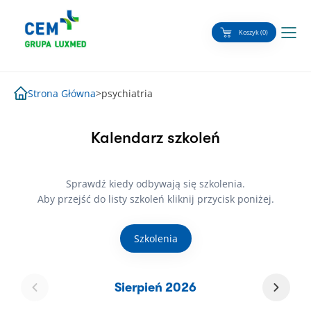
Skip
to
Koszyk (0)
content
Strona Główna
>
psychiatria
Kalendarz szkoleń
Sprawdź kiedy odbywają się szkolenia.
Aby przejść do listy szkoleń kliknij przycisk poniżej.
Szkolenia
Sierpień 2026