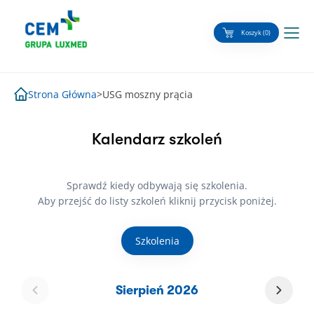
Skip
to
Koszyk (0)
content
Strona Główna
>
USG moszny prącia
Kalendarz szkoleń
Sprawdź kiedy odbywają się szkolenia.
Aby przejść do listy szkoleń kliknij przycisk poniżej.
Szkolenia
Sierpień 2026