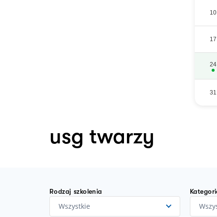
10
17
24
31
usg twarzy
Rodzaj szkolenia
Kategori
Wszystkie
Wszys