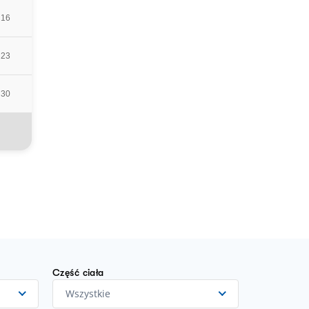
16
23
30
Część ciała
Wszystkie