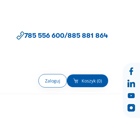
785 556 600
/
885 881 864
Zaloguj
Koszyk (
0
)