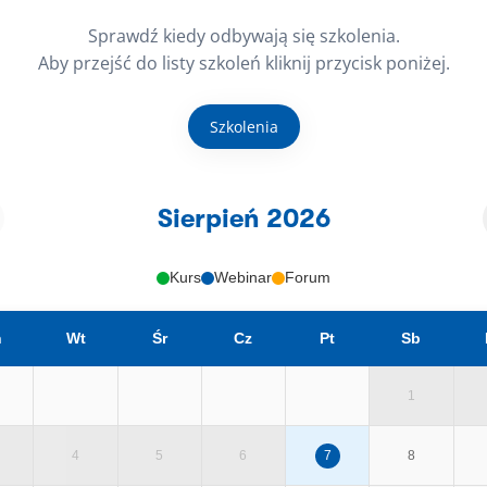
Sprawdź kiedy odbywają się szkolenia.
Aby przejść do listy szkoleń kliknij przycisk poniżej.
Szkolenia
Sierpień 2026
Kurs
Webinar
Forum
n
Wt
Śr
Cz
Pt
Sb
1
4
5
6
7
8