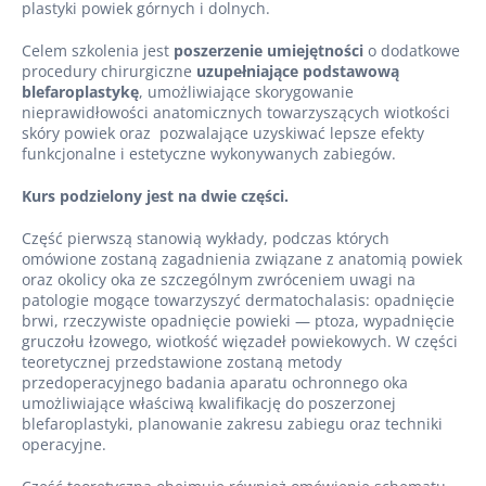
plastyki powiek górnych i dolnych.
Celem szkolenia jest
poszerzenie umiejętności
o dodatkowe
procedury chirurgiczne
uzupełniające podstawową
blefaroplastykę
, umożliwiające skorygowanie
nieprawidłowości anatomicznych towarzyszących wiotkości
skóry powiek oraz pozwalające uzyskiwać lepsze efekty
funkcjonalne i estetyczne wykonywanych zabiegów.
Kurs podzielony jest na dwie części.
Część pierwszą stanowią wykłady, podczas których
omówione zostaną zagadnienia związane z anatomią powiek
oraz okolicy oka ze szczególnym zwróceniem uwagi na
patologie mogące towarzyszyć dermatochalasis: opadnięcie
brwi, rzeczywiste opadnięcie powieki — ptoza, wypadnięcie
gruczołu łzowego, wiotkość więzadeł powiekowych. W części
teoretycznej przedstawione zostaną metody
przedoperacyjnego badania aparatu ochronnego oka
umożliwiające właściwą kwalifikację do poszerzonej
blefaroplastyki, planowanie zakresu zabiegu oraz techniki
operacyjne.