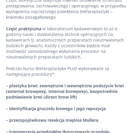
Część teoretyczna obejmuje również omówienie schematu
postępowania, zachowawczego i operacyjnego, w przypadku
wystąpienia najcięższego powikłania blefaroplastyki –
krwotoku pozagałkowego.
Część praktyczna
w laboratorium kadawerowym to aż 4
godziny nauki i doskonalenia technik operacyjnych na
kadawerach tj. anatomicznych preparatach nieutrwalonych
(ludzkich głowach). Każdy z uczestników będzie miał
możliwość samodzielnego wykonania procedur na
nieutrwalonych preparatach ludzkich.
Podczas kursu Blefaroplastyka PLUS wykonywane są
następujące procedury*:
– plastyka brwi: zewnętrzne i wewnętrzne podszycie brwi
(external browpexy, internal browpexy), bezpośrednie
podniesienie brwi (direct brow lift)
– identyfikacja gruczołu łzowego i jego repozycja
– przezspojówkowa resekcja mięśnia Mullera
– transpozycja przedziałów tłuszczowych oczodołu