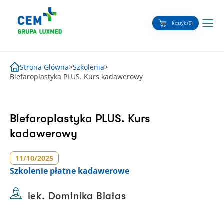
Skip
to
Koszyk (0)
content
Strona Główna
>
Szkolenia
>
Blefaroplastyka PLUS. Kurs kadawerowy
Blefaroplastyka PLUS. Kurs
kadawerowy
11/10/2025
Szkolenie
płatne kadawerowe
lek. Dominika Białas