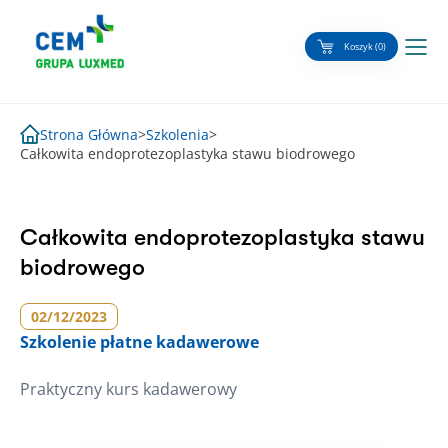
Skip
to
Koszyk (0)
content
Strona Główna
>
Szkolenia
>
Całkowita endoprotezoplastyka stawu biodrowego
Całkowita endoprotezoplastyka stawu
biodrowego
02/12/2023
Szkolenie
płatne kadawerowe
Praktyczny kurs kadawerowy