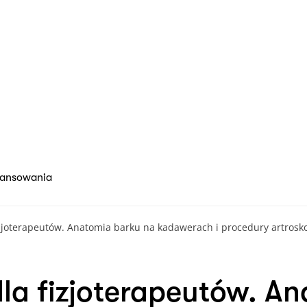
nansowania
fizjoterapeutów. Anatomia barku na kadawerach i procedury artro
dla fizjoterapeutów. A