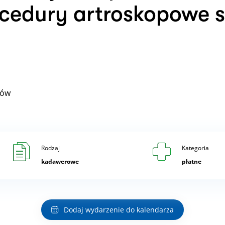
ocedury artroskopowe 
tów
Rodzaj
Kategoria
kadawerowe
płatne
Dodaj wydarzenie do kalendarza