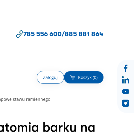
785 556 600
/
885 881 864
Zaloguj
Koszyk (
0
)
skopowe stawu ramiennego
natomia barku na