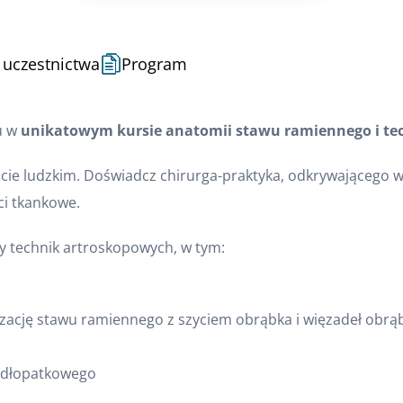
 uczestnictwa
Program
u w
unikatowym kursie anatomii stawu ramiennego i tec
acie ludzkim. Doświadcz chirurga-praktyka, odkrywającego wa
ci tkankowe.
y technik artroskopowych, w tym:
ilizację stawu ramiennego z szyciem obrąbka i więzadeł ob
podłopatkowego