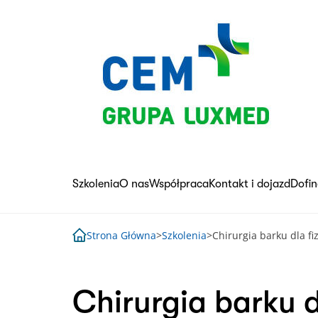
Skip
to
content
Szkolenia
O nas
Współpraca
Kontakt i dojazd
Dofi
Strona Główna
>
Szkolenia
>
Chirurgia barku dla 
Chirurgia barku 