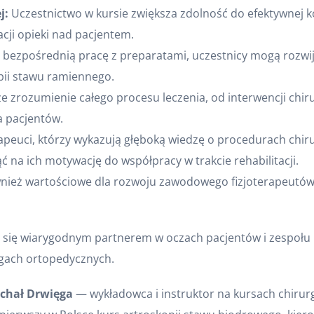
j:
Uczestnictwo w kursie zwiększa zdolność do efektywnej ko
cji opieki nad pacjentem.
bezpośrednią pracę z preparatami, uczestnicy mogą rozwijać
apii stawu ramiennego.
 zrozumienie całego procesu leczenia, od interwencji chirur
a pacjentów.
apeuci, którzy wykazują głęboką wiedzę o procedurach chiru
 na ich motywację do współpracy w trakcie rehabilitacji.
nież wartościowe dla rozwoju zawodowego fizjoterapeutów, 
ń się wiarygodnym partnerem w oczach pacjentów i zespołu 
egach ortopedycznych.
ichał Drwięga
— wykładowca i instruktor na kursach chirur