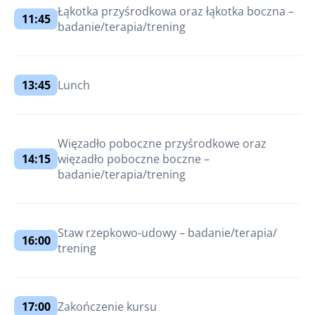
Łąkotka przyśrodkowa oraz łąkotka boczna –
11:45
badanie/terapia/trening
13:45
Lunch
Więzadło poboczne przyśrodkowe oraz
14:15
więzadło poboczne boczne –
badanie/terapia/trening
Staw rzepkowo-udowy – badanie/terapia/
16:00
trening
17:00
Zakończenie kursu