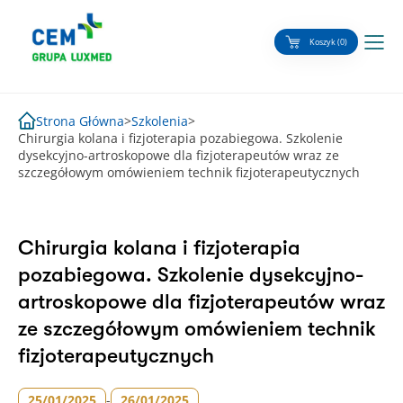
Skip
to
Koszyk (0)
content
Strona Główna
>
Szkolenia
>
Chirurgia kolana i fizjoterapia pozabiegowa. Szkolenie
dysekcyjno-artroskopowe dla fizjoterapeutów wraz ze
szczegółowym omówieniem technik fizjoterapeutycznych
Chirurgia kolana i fizjoterapia
pozabiegowa. Szkolenie dysekcyjno-
artroskopowe dla fizjoterapeutów wraz
ze szczegółowym omówieniem technik
fizjoterapeutycznych
25/01/2025
-
26/01/2025