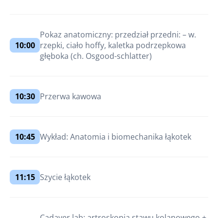
Pokaz anatomiczny: przedział przedni: – w.
10:00
rzepki, ciało hoffy, kaletka podrzepkowa
głęboka (ch. Osgood-schlatter)
10:30
Przerwa kawowa
10:45
Wykład: Anatomia i biomechanika łąkotek
11:15
Szycie łąkotek
Cadaver lab: artroskopia stawu kolanowego +.