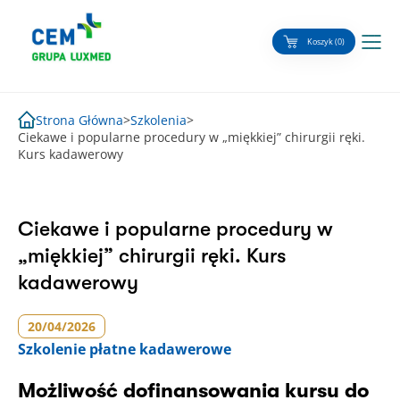
Skip
to
Koszyk (0)
content
Strona Główna
>
Szkolenia
>
Ciekawe i popularne procedury w „miękkiej” chirurgii ręki.
Kurs kadawerowy
Ciekawe i popularne procedury w
„miękkiej” chirurgii ręki. Kurs
kadawerowy
20/04/2026
Szkolenie
płatne kadawerowe
Możliwość dofinansowania kursu do