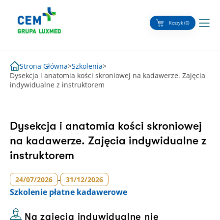
Skip
to
Koszyk (0)
content
Strona Główna
>
Szkolenia
>
Dysekcja i anatomia kości skroniowej na kadawerze. Zajęcia
indywidualne z instruktorem
Dysekcja i anatomia kości skroniowej
na kadawerze. Zajęcia indywidualne z
instruktorem
24/07/2026
-
31/12/2026
Szkolenie
płatne kadawerowe
Na zajęcia indywidualne nie