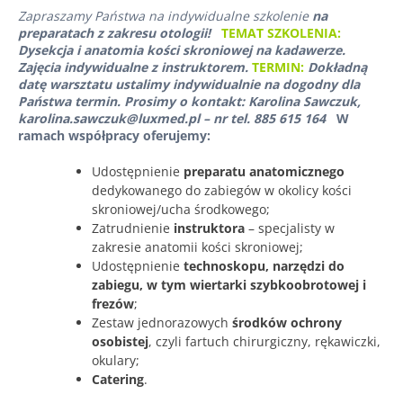
Zapraszamy Państwa na indywidualne szkolenie
na
preparatach z zakresu otologii!
TEMAT SZKOLENIA:
Dysekcja i anatomia kości skroniowej na kadawerze.
Zajęcia indywidualne z instruktorem.
TERMIN:
Dokładną
datę warsztatu ustalimy indywidualnie na dogodny dla
Państwa termin.
Prosimy o kontakt: Karolina Sawczuk,
karolina.sawczuk@luxmed.pl – nr tel. 885 615 164
W
ramach współpracy oferujemy:
Udostępnienie
preparatu anatomicznego
dedykowanego do zabiegów w okolicy kości
skroniowej/ucha środkowego;
Zatrudnienie
instruktora
– specjalisty w
zakresie anatomii kości skroniowej;
Udostępnienie
technoskopu, narzędzi do
zabiegu, w tym wiertarki szybkoobrotowej i
frezów
;
Zestaw jednorazowych
środków ochrony
osobistej
, czyli fartuch chirurgiczny, rękawiczki,
okulary;
Catering
.