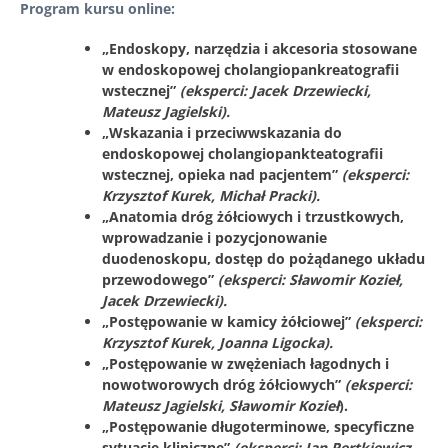
Program kursu online:
„Endoskopy, narzędzia i akcesoria stosowane
w endoskopowej cholangiopankreatografii
wstecznej”
(eksperci: Jacek Drzewiecki,
Mateusz Jagielski).
„Wskazania i przeciwwskazania do
endoskopowej cholangiopankteatografii
wstecznej, opieka nad pacjentem”
(eksperci:
Krzysztof Kurek, Michał Pracki).
„Anatomia dróg żółciowych i trzustkowych,
wprowadzanie i pozycjonowanie
duodenoskopu, dostęp do pożądanego układu
przewodowego”
(eksperci: Sławomir Kozieł,
Jacek Drzewiecki).
„Postępowanie w kamicy żółciowej”
(eksperci:
Krzysztof Kurek, Joanna Ligocka).
„Postępowanie w zwężeniach łagodnych i
nowotworowych dróg żółciowych”
(eksperci:
Mateusz Jagielski, Sławomir Kozieł
).
„Postępowanie długoterminowe, specyficzne
sytuacje kliniczne”
(eksperci: Jan Pertkiewicz,