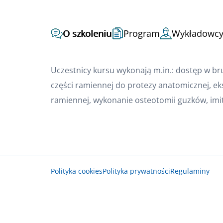
O szkoleniu
Program
Wykładowc
Uczestnicy kursu wykonają m.in.: dostęp w b
części ramiennej do protezy anatomicznej, ek
ramiennej, wykonanie osteotomii guzków, imi
Polityka cookies
Polityka prywatności
Regulaminy