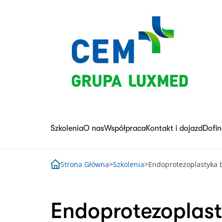
Skip
to
content
Szkolenia
O nas
Współpraca
Kontakt i dojazd
Dofi
Strona Główna
>
Szkolenia
>
Endoprotezoplastyka 
Endoprotezoplast