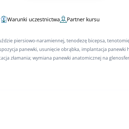
y
Warunki uczestnictwa
Partner kursu
ruździe piersiowo-naramiennej, tenodezę bicepsa, tenotom
spozycja panewki, usunięcie obrąbka, implantacja panewki 
tacja złamania; wymiana panewki anatomicznej na glenosf