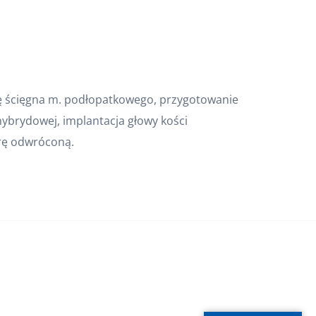
ię ścięgna m. podłopatkowego, przygotowanie
hybrydowej, implantacja głowy kości
erę odwróconą.