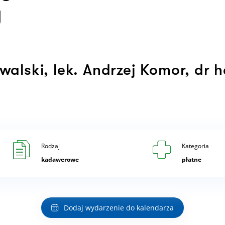
y
walski, lek. Andrzej Komor, dr 
Rodzaj
Kategoria
kadawerowe
płatne
Dodaj wydarzenie do kalendarza