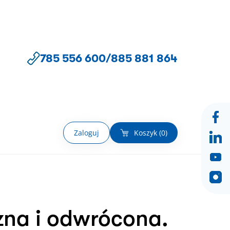
785 556 600
/
885 881 864
Zaloguj
Koszyk (
0
)
zna i odwrócona.