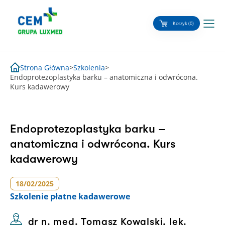
Skip
to
Koszyk (0)
content
Strona Główna
>
Szkolenia
>
Endoprotezoplastyka barku – anatomiczna i odwrócona.
Kurs kadawerowy
Endoprotezoplastyka barku –
anatomiczna i odwrócona. Kurs
kadawerowy
18/02/2025
Szkolenie
płatne kadawerowe
dr n. med. Tomasz Kowalski, lek.