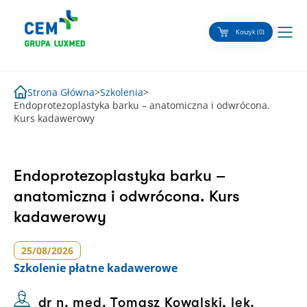
Skip
to
Koszyk (0)
content
Strona Główna
>
Szkolenia
>
Endoprotezoplastyka barku – anatomiczna i odwrócona.
Kurs kadawerowy
Endoprotezoplastyka barku –
anatomiczna i odwrócona. Kurs
kadawerowy
25/08/2026
Szkolenie
płatne kadawerowe
dr n. med. Tomasz Kowalski, lek.