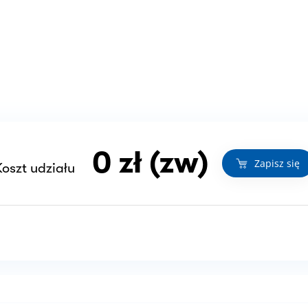
0 zł (zw)
Zapisz się
Koszt udziału