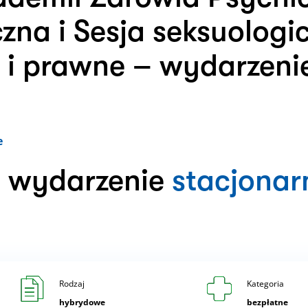
czna i Sesja seksuolog
e i prawne – wydarzenie
e
a wydarzenie
stacjonar
Rodzaj
Kategoria
hybrydowe
bezpłatne