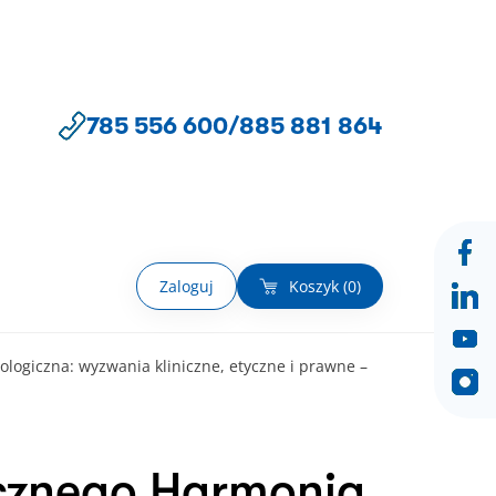
785 556 600
/
885 881 864
Zaloguj
Koszyk (
0
)
ologiczna: wyzwania kliniczne, etyczne i prawne –
icznego Harmonia.