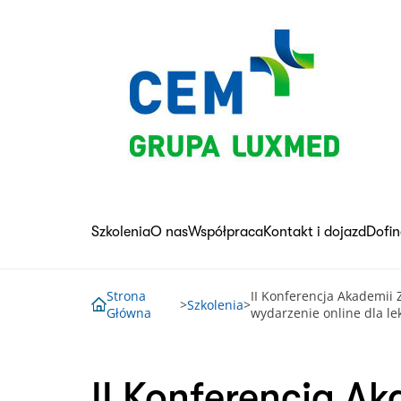
Skip
to
content
Szkolenia
O nas
Współpraca
Kontakt i dojazd
Dofi
Strona
II Konferencja Akademii 
>
Szkolenia
>
Główna
wydarzenie online dla le
II Konferencja A