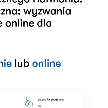
iczna: wyzwania
 online dla
nie
lub
online
Liczba Uczestników
80