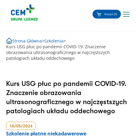
Skip
to
Koszyk (0)
content
Strona Główna
>
Szkolenia
>
Kurs USG płuc po pandemii COVID-19. Znaczenie
obrazowania ultrasonograficznego w najczęstszych
patologiach układu oddechowego
Kurs USG płuc po pandemii COVID-19.
Znaczenie obrazowania
ultrasonograficznego w najczęstszych
patologiach układu oddechowego
16/05/2024
Szkolenie
płatne niekadawerowe