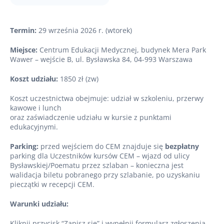
Termin:
29 września 2026 r. (wtorek)
Miejsce:
Centrum Edukacji Medycznej, budynek Mera Park
Wawer – wejście B, ul. Bysławska 84, 04-993 Warszawa
Koszt udziału:
1850 zł (zw)
Koszt uczestnictwa obejmuje: udział w szkoleniu, przerwy
kawowe i lunch
oraz zaświadczenie udziału w kursie z punktami
edukacyjnymi.
Parking:
przed wejściem do CEM znajduje się
bezpłatny
parking dla Uczestników kursów CEM – wjazd od ulicy
Bysławskiej/Poematu przez szlaban – konieczna jest
walidacja biletu pobranego przy szlabanie, po uzyskaniu
pieczątki w recepcji CEM.
Warunki udziału:
Kliknij przycisk “Zapisz się” i wypełnij formularz zgłoszenia.