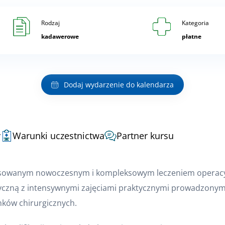
Rodzaj
Kategoria
kadawerowe
płatne
Dodaj wydarzenie do kalendarza
y
Warunki uczestnictwa
Partner kursu
resowanym nowoczesnym i kompleksowym leczeniem operacy
tyczną z intensywnymi zajęciami praktycznymi prowadzonym
nków chirurgicznych.