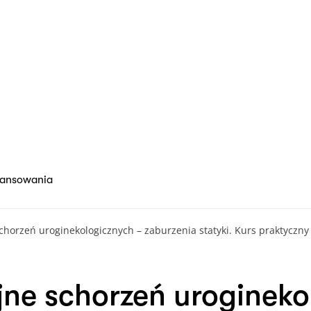
nansowania
chorzeń uroginekologicznych – zaburzenia statyki. Kurs praktyczn
jne schorzeń urogineko