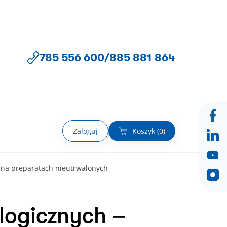
785 556 600
/
885 881 864
Zaloguj
Koszyk (
0
)
y na preparatach nieutrwalonych
logicznych –