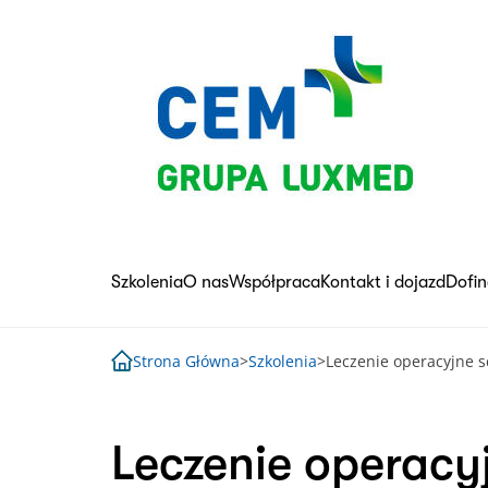
Skip
to
content
Szkolenia
O nas
Współpraca
Kontakt i dojazd
Dofi
Strona Główna
>
Szkolenia
>
Leczenie operacyjne s
Leczenie operacy