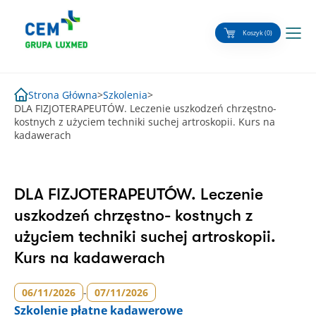
Skip
to
Koszyk (0)
content
Strona Główna
>
Szkolenia
>
DLA FIZJOTERAPEUTÓW. Leczenie uszkodzeń chrzęstno-
kostnych z użyciem techniki suchej artroskopii. Kurs na
kadawerach
DLA FIZJOTERAPEUTÓW. Leczenie
uszkodzeń chrzęstno- kostnych z
użyciem techniki suchej artroskopii.
Kurs na kadawerach
06/11/2026
-
07/11/2026
Szkolenie
płatne kadawerowe