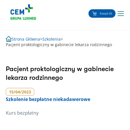
Skip
to
Koszyk (0)
content
Strona Główna
>
Szkolenia
>
Pacjent proktologiczny w gabinecie lekarza rodzinnego
Pacjent proktologiczny w gabinecie
lekarza rodzinnego
15/04/2023
Szkolenie
bezpłatne niekadawerowe
Kurs bezpłatny