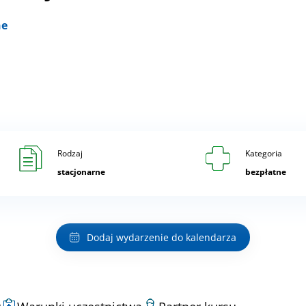
ne
Rodzaj
Kategoria
stacjonarne
bezpłatne
Dodaj wydarzenie do kalendarza