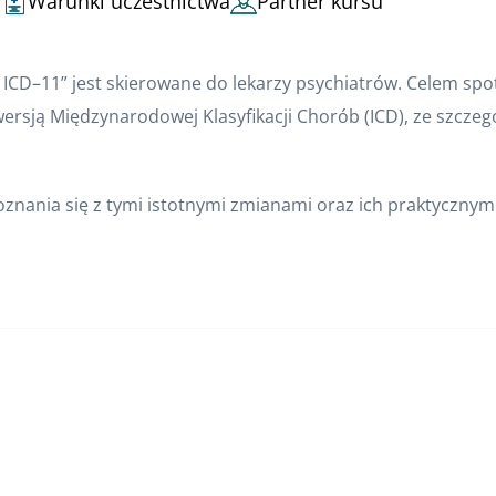
y
Warunki uczestnictwa
Partner kursu
 ICD–11” jest skierowane do lekarzy psychiatrów. Celem sp
1. wersją Międzynarodowej Klasyfikacji Chorób (ICD), ze sz
nania się z tymi istotnymi zmianami oraz ich praktycznymi i