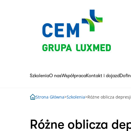
Skip
to
content
Szkolenia
O nas
Współpraca
Kontakt i dojazd
Dofi
Strona Główna
>
Szkolenia
>
Różne oblicza depresj
Różne oblicza dep