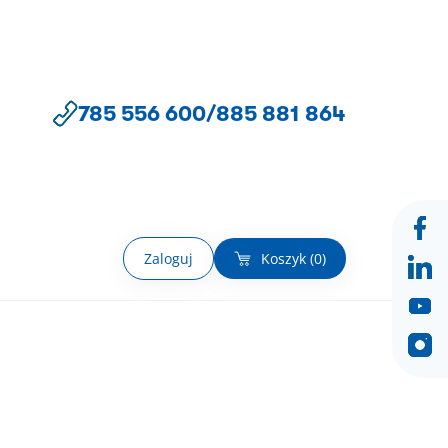
785 556 600
/
885 881 864
Zaloguj
Koszyk (
0
)