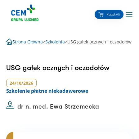
Skip
to
Koszyk (0)
content
Strona Główna
>
Szkolenia
>
USG gałek ocznych i oczodołów
USG gałek ocznych i oczodołów
24/10/2026
Szkolenie
płatne niekadawerowe
dr n. med. Ewa Strzemecka