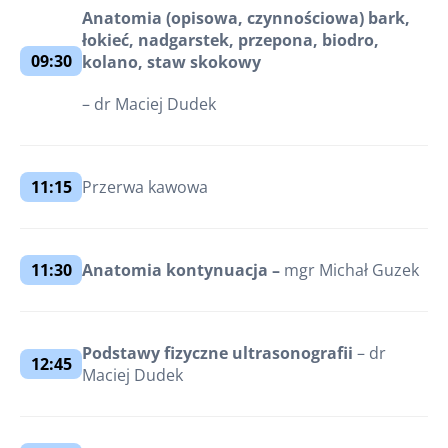
Anatomia (opisowa, czynnościowa) bark,
łokieć, nadgarstek, przepona, biodro,
09:30
kolano, staw skokowy
– dr Maciej Dudek
11:15
Przerwa kawowa
11:30
Anatomia kontynuacja –
mgr Michał Guzek
Podstawy fizyczne ultrasonografii
– dr
12:45
Maciej Dudek