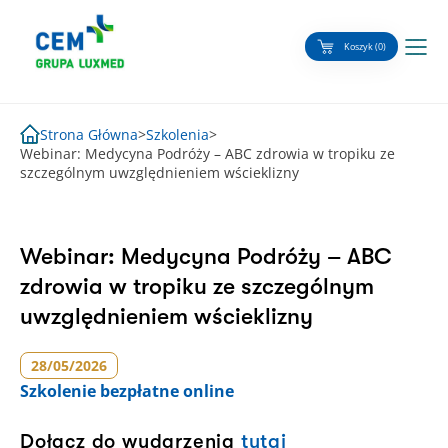
Skip
to
Koszyk (0)
content
Strona Główna
>
Szkolenia
>
Webinar: Medycyna Podróży – ABC zdrowia w tropiku ze
szczególnym uwzględnieniem wścieklizny
Webinar: Medycyna Podróży – ABC
zdrowia w tropiku ze szczególnym
uwzględnieniem wścieklizny
28/05/2026
Szkolenie
bezpłatne online
Dołącz do wydarzenia
tutaj